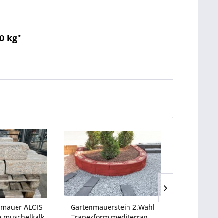
0 kg"
TIPP!
nmauer ALOIS
Gartenmauerstein 2.Wahl
XXL Trock
 muschelkalk
Trapezform mediterran...
50x25x15 