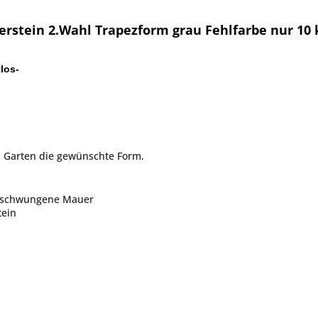
stein 2.Wahl Trapezform grau Fehlfarbe nur 10 
tlos-
 Garten die gewünschte Form.
geschwungene Mauer
tein