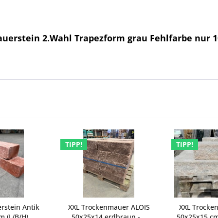
uerstein 2.Wahl Trapezform grau Fehlfarbe nur 1
TIPP!
TIPP!
rstein Antik
XXL Trockenmauer ALOIS
XXL Trocke
 (L/B/H)...
50x25x14 erdbraun -...
50x25x15 cm