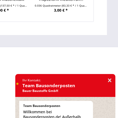
r
(137,50 € * / 1 Quadratmeter)
0.036 Quadratmeter
(83,33 € * / 1 Quadratmeter)
0.08 Quadratmet
00 € *
3,00 € *
11
Ihr Kontakt:
Team Bausonderposten
Bauer Baustoffe GmbH
Team Bausonderposten
Willkommen bei
Bausonderposten.de! Außerhalb