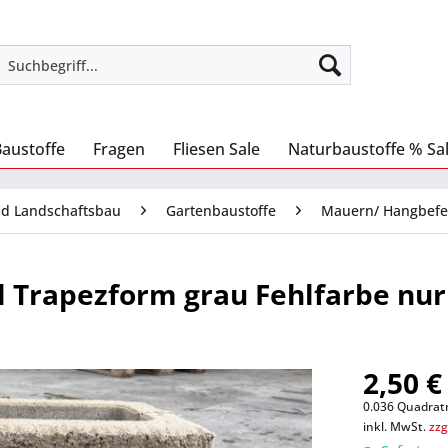
Baustoffe
Fragen
Fliesen Sale
Naturbaustoffe % Sa
nd Landschaftsbau
Gartenbaustoffe
Mauern/ Hangbefe
 Trapezform grau Fehlfarbe nur
2,50 €
0.036 Quadratm
inkl. MwSt.
zzg