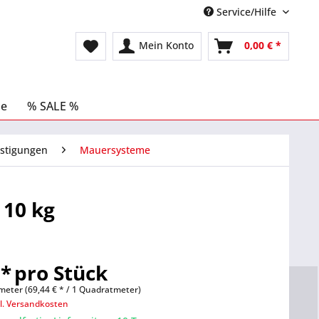
Service/Hilfe
Mein Konto
0,00 € *
le
% SALE %
stigungen
Mauersysteme
 10 kg
 *
pro Stück
eter (69,44 € * / 1 Quadratmeter)
l. Versandkosten