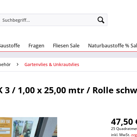
Baustoffe
Fragen
Fliesen Sale
Naturbaustoffe % Sa
behör
Gartenvlies & Unkrautvlies
3 / 1,00 x 25,00 mtr / Rolle sch
47,50 
25 Quadratmete
inkl. MwSt.
zzg