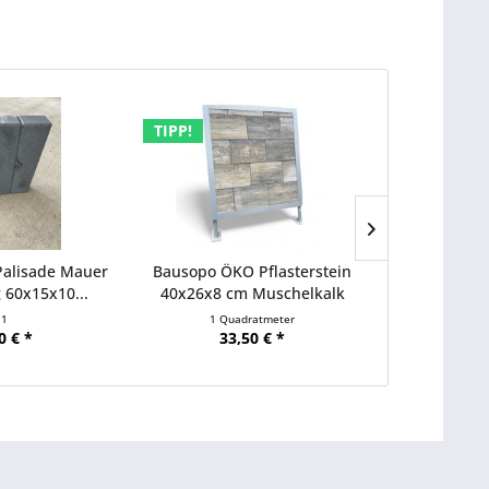
TIPP!
 Palisade Mauer
Bausopo ÖKO Pflasterstein
C Line Bloc
 60x15x10...
40x26x8 cm Muschelkalk
Einf
1
1 Quadratmeter
0 € *
33,50 € *
2,