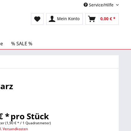
Service/Hilfe
Mein Konto
0,00 € *
le
% SALE %
warz
€ *
pro Stück
r (1,90 € * / 1 Quadratmeter)
l. Versandkosten