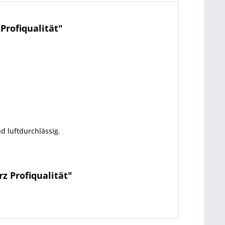
Profiqualität"
nd luftdurchlässig.
z Profiqualität"